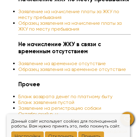
Заявление на начисление платы за ЖКУ по
месту пребывания
Образец заявления на начисление платы за
ЖКУ по месту пребывания
Не начисление ЖКУ в связи с
временным отсутствием
Заявление на временное отсутствие
Образец заявления на временное отсутствие
Прочее
Бланк возврата денег по платному быту
Бланк заявления пустой
Заявление на регистрацию собаки
Октябрьский р-н
Заявление на регистрацию собаки
Данный сайт использует cookies для полноценной
Первомайский р-н
работы. Вам нужно принять это, либо покинуть сайт.
Заявление на регистрацию собаки Заводской
Настройки
Отклонить
Принять